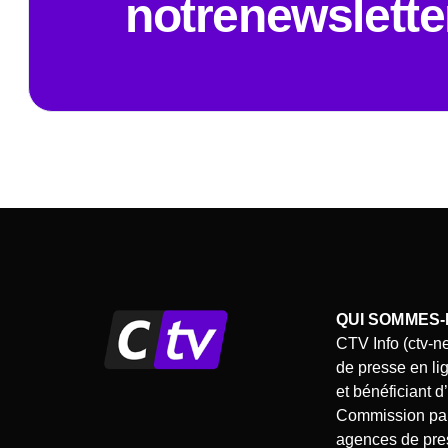
notrenewslette
QUI SOMMES-
CTV Info (ctv-n
de presse en li
et bénéficiant 
Commission pari
agences de pres