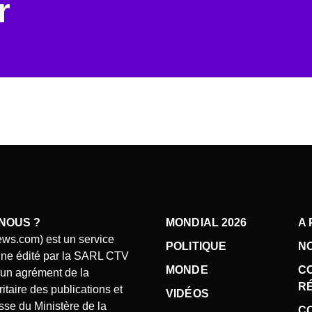
r
NOUS ?
MONDIAL 2026
A
ews.com) est un service
POLITIQUE
N
gne édité par la SARL CTV
MONDE
C
d’un agrément de la
R
taire des publications et
VIDÉOS
se du Ministère de la
CO