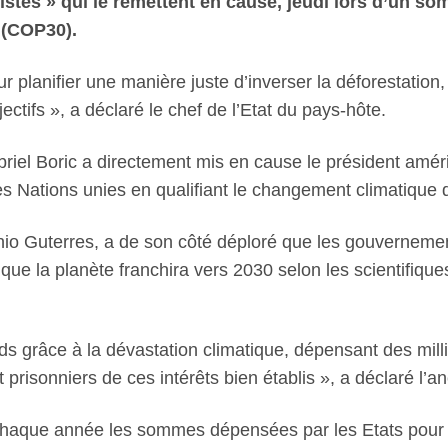
stes » qui le remettent en cause, jeudi lors d’un s
 (COP30).
 planifier une manière juste d’inverser la déforestation,
ctifs », a déclaré le chef de l’Etat du pays-hôte.
abriel Boric a directement mis en cause le président amé
 Nations unies en qualifiant le changement climatique 
onio Guterres, a de son côté déploré que les gouverneme
que la planète franchira vers 2030 selon les scientifiqu
rds grâce à la dévastation climatique, dépensant des milli
 prisonniers de ces intérêts bien établis », a déclaré l’an
s chaque année les sommes dépensées par les Etats pour 