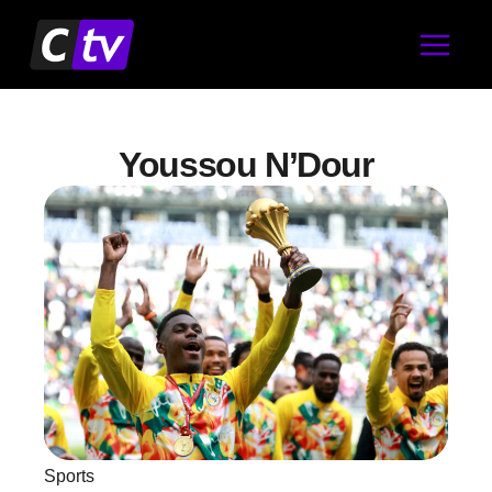
Aller
au
contenu
Youssou N’Dour
Sports