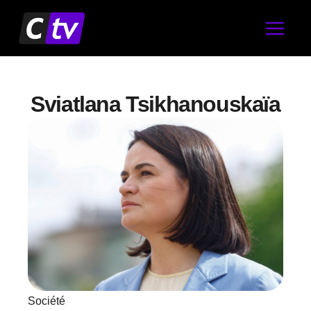
Aller
au
contenu
Sviatlana Tsikhanouskaïa
Société