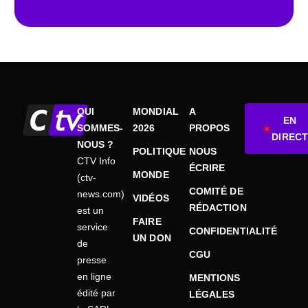
QUI
MONDIAL
A
EN
SOMMES-
2026
PROPOS
DIRECT
NOUS ?
POLITIQUE
NOUS
CTV Info
ÉCRIRE
MONDE
(ctv-
COMITÉ DE
news.com)
VIDÉOS
RÉDACTION
est un
FAIRE
service
CONFIDENTIALITÉ
UN DON
de
CGU
presse
en ligne
MENTIONS
édité par
LÉGALES