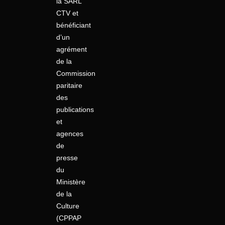
la SARL
CTV et
bénéficiant
d’un
agrément
de la
Commission
paritaire
des
publications
et
agences
de
presse
du
Ministère
de la
Culture
(CPPAP