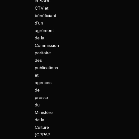
la SARL
CTV et
bénéficiant
d’un
agrément
de la
Commission
paritaire
des
publications
et
agences
de
presse
du
Ministère
de la
Culture
(CPPAP