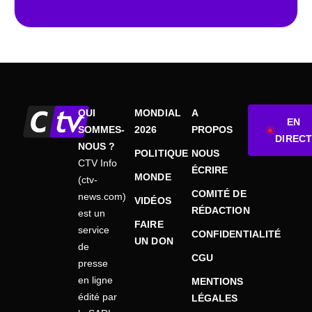
QUI
MONDIAL
A
EN
SOMMES-
2026
PROPOS
DIRECT
NOUS ?
POLITIQUE
NOUS
CTV Info
ÉCRIRE
MONDE
(ctv-
COMITÉ DE
news.com)
VIDÉOS
RÉDACTION
est un
FAIRE
service
CONFIDENTIALITÉ
UN DON
de
CGU
presse
en ligne
MENTIONS
édité par
LÉGALES