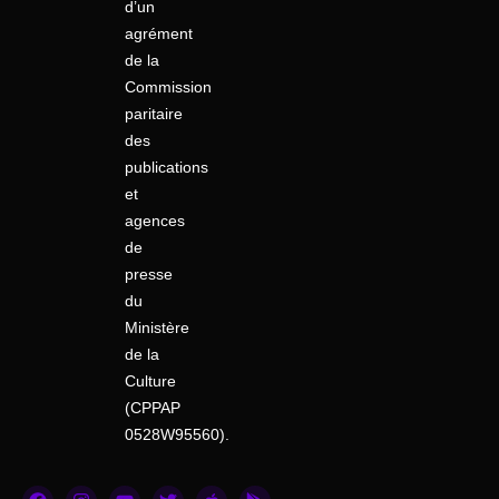
d’un
agrément
de la
Commission
paritaire
des
publications
et
agences
de
presse
du
Ministère
de la
Culture
(CPPAP
0528W95560).
F
I
Y
T
A
G