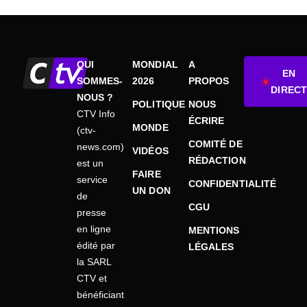
QUI
MONDIAL
A
EN
SOMMES-
2026
PROPOS
DIRECT
NOUS ?
POLITIQUE
NOUS
CTV Info
ÉCRIRE
MONDE
(ctv-
COMITÉ DE
news.com)
VIDÉOS
RÉDACTION
est un
FAIRE
service
CONFIDENTIALITÉ
UN DON
de
CGU
presse
en ligne
MENTIONS
édité par
LÉGALES
la SARL
CTV et
bénéficiant