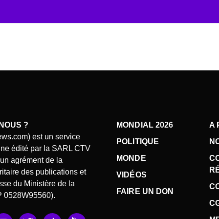
NOUS ?
MONDIAL 2026
A
ews.com) est un service
POLITIQUE
N
gne édité par la SARL CTV
MONDE
C
d’un agrément de la
R
taire des publications et
VIDÉOS
se du Ministère de la
CO
FAIRE UN DON
P 0528W95560).
C
Y
T
A
G