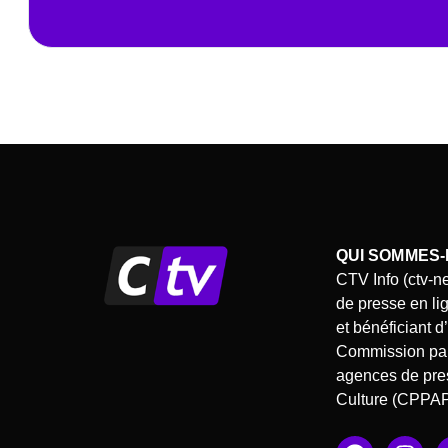
QUI SOMMES-
CTV Info (ctv-n
de presse en li
et bénéficiant 
Commission pari
agences de pres
Culture (CPPA
F
I