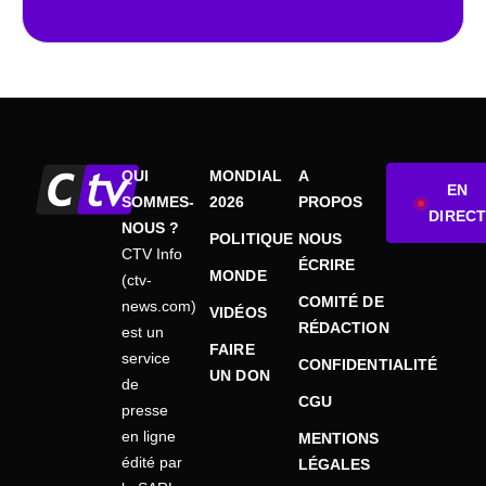
QUI
MONDIAL
A
EN
SOMMES-
2026
PROPOS
DIRECT
NOUS ?
POLITIQUE
NOUS
CTV Info
ÉCRIRE
MONDE
(ctv-
COMITÉ DE
news.com)
VIDÉOS
RÉDACTION
est un
FAIRE
service
CONFIDENTIALITÉ
UN DON
de
CGU
presse
en ligne
MENTIONS
édité par
LÉGALES