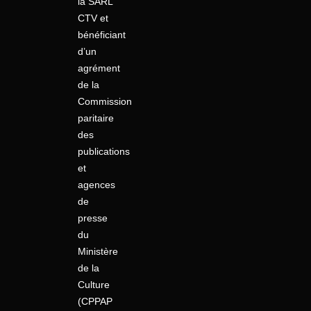
la SARL
CTV et
bénéficiant
d’un
agrément
de la
Commission
paritaire
des
publications
et
agences
de
presse
du
Ministère
de la
Culture
(CPPAP