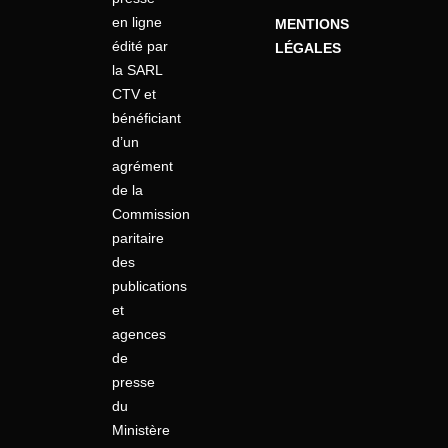
en ligne
MENTIONS
édité par
LÉGALES
la SARL
CTV et
bénéficiant
d’un
agrément
de la
Commission
paritaire
des
publications
et
agences
de
presse
du
Ministère