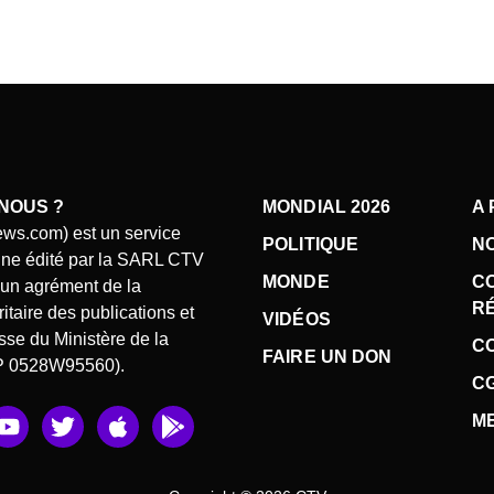
NOUS ?
MONDIAL 2026
A
ews.com) est un service
POLITIQUE
N
gne édité par la SARL CTV
MONDE
C
d’un agrément de la
R
taire des publications et
VIDÉOS
se du Ministère de la
CO
FAIRE UN DON
P 0528W95560).
C
Y
T
A
G
M
o
w
p
o
u
i
p
o
t
t
l
g