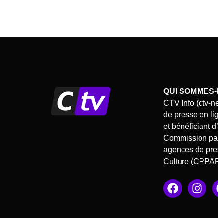
QUI SOMMES-
CTV Info (ctv-n
de presse en li
et bénéficiant 
Commission pari
agences de pres
Culture (CPPA
F
I
a
n
c
s
e
t