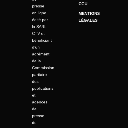
CGU
presse
en ligne
MENTIONS
édité par
LÉGALES
la SARL
CTV et
bénéficiant
d’un
agrément
de la
Commission
paritaire
des
publications
et
agences
de
presse
du