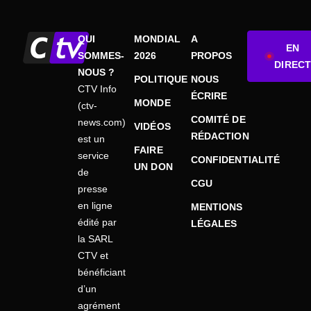
QUI
MONDIAL
A
EN
SOMMES-
2026
PROPOS
DIRECT
NOUS ?
POLITIQUE
NOUS
CTV Info
ÉCRIRE
MONDE
(ctv-
COMITÉ DE
news.com)
VIDÉOS
RÉDACTION
est un
FAIRE
service
CONFIDENTIALITÉ
UN DON
de
CGU
presse
en ligne
MENTIONS
édité par
LÉGALES
la SARL
CTV et
bénéficiant
d’un
agrément