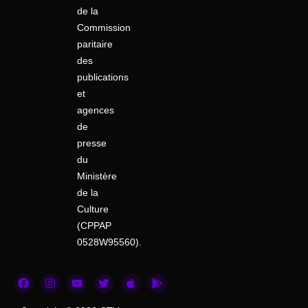
de la
Commission
paritaire
des
publications
et
agences
de
presse
du
Ministère
de la
Culture
(CPPAP
0528W95560).
F
I
Y
T
A
G
a
n
o
w
p
o
c
s
u
i
p
o