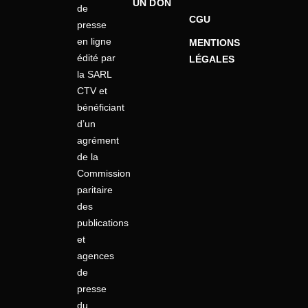
UN DON
de
CGU
presse
en ligne
MENTIONS
édité par
LÉGALES
la SARL
CTV et
bénéficiant
d’un
agrément
de la
Commission
paritaire
des
publications
et
agences
de
presse
du