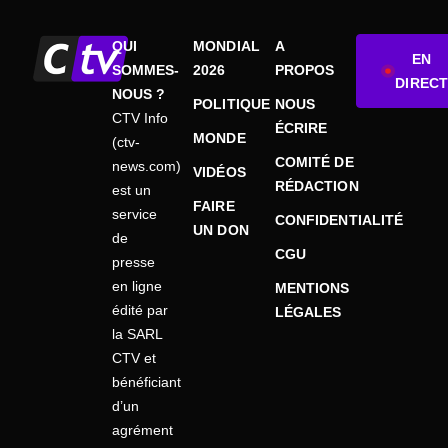
QUI
MONDIAL
A
EN
SOMMES-
2026
PROPOS
DIRECT
NOUS ?
POLITIQUE
NOUS
CTV Info
ÉCRIRE
MONDE
(ctv-
COMITÉ DE
news.com)
VIDÉOS
RÉDACTION
est un
FAIRE
service
CONFIDENTIALITÉ
UN DON
de
CGU
presse
en ligne
MENTIONS
édité par
LÉGALES
la SARL
CTV et
bénéficiant
d’un
agrément