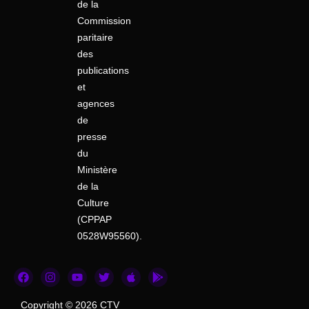
de la
Commission
paritaire
des
publications
et
agences
de
presse
du
Ministère
de la
Culture
(CPPAP
0528W95560).
F
I
Y
T
A
G
a
n
o
w
p
o
c
s
u
i
p
o
e
t
t
t
l
g
Copyright © 2026 CTV