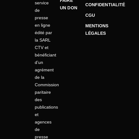
FAIRE
service
CONFIDENTIALITÉ
UN DON
de
CGU
presse
en ligne
MENTIONS
édité par
LÉGALES
la SARL
CTV et
bénéficiant
d’un
agrément
de la
Commission
paritaire
des
publications
et
agences
de
presse