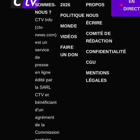
EN
SOMMES-
2026
PROPOS
DIRECT
NOUS ?
POLITIQUE
NOUS
CTV Info
ÉCRIRE
MONDE
(ctv-
COMITÉ DE
news.com)
VIDÉOS
RÉDACTION
est un
FAIRE
service
CONFIDENTIALITÉ
UN DON
de
CGU
presse
en ligne
MENTIONS
édité par
LÉGALES
la SARL
CTV et
bénéficiant
d’un
agrément
de la
Commission
paritaire