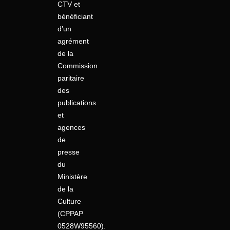
CTV et
bénéficiant
d’un
agrément
de la
Commission
paritaire
des
publications
et
agences
de
presse
du
Ministère
de la
Culture
(CPPAP
0528W95560).