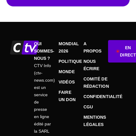
QUI
MONDIAL
A
EN
SOMMES-
2026
PROPOS
DIRECT
NOUS ?
POLITIQUE
NOUS
CTV Info
ÉCRIRE
MONDE
(ctv-
COMITÉ DE
news.com)
VIDÉOS
RÉDACTION
est un
FAIRE
service
CONFIDENTIALITÉ
UN DON
de
CGU
presse
en ligne
MENTIONS
édité par
LÉGALES
la SARL