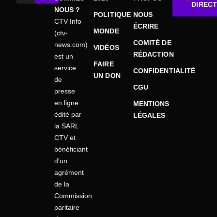
DIRECT
NOUS ?
POLITIQUE
NOUS
CTV Info
ÉCRIRE
MONDE
(ctv-
COMITÉ DE
news.com)
VIDÉOS
RÉDACTION
est un
FAIRE
service
CONFIDENTIALITÉ
UN DON
de
CGU
presse
en ligne
MENTIONS
édité par
LÉGALES
la SARL
CTV et
bénéficiant
d’un
agrément
de la
Commission
paritaire