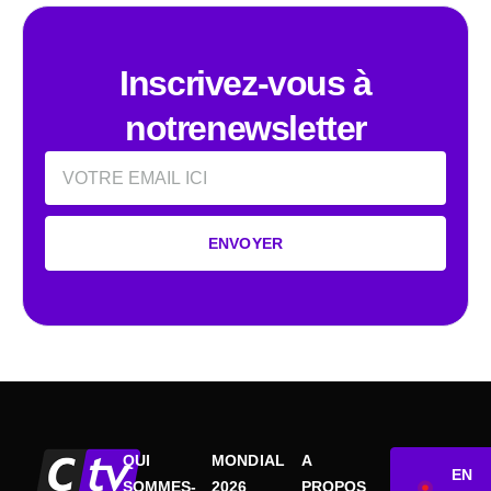
Inscrivez-vous à
notrenewsletter
Email
ENVOYER
QUI
MONDIAL
A
EN
SOMMES-
2026
PROPOS