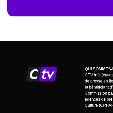
QUI SOMMES-
CTV Info (ctv-n
de presse en li
et bénéficiant 
Commission pari
agences de pres
Culture (CPPA