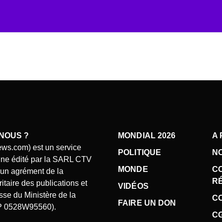
NOUS ?
MONDIAL 2026
A
ews.com) est un service
POLITIQUE
N
gne édité par la SARL CTV
MONDE
C
d’un agrément de la
R
taire des publications et
VIDÉOS
se du Ministère de la
CO
FAIRE UN DON
P 0528W95560).
C