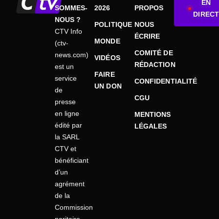
EN
SOMMES-
2026
PROPOS
DIRECT
NOUS ?
POLITIQUE
NOUS
CTV Info
ÉCRIRE
MONDE
(ctv-
COMITÉ DE
news.com)
VIDÉOS
RÉDACTION
est un
FAIRE
service
CONFIDENTIALITÉ
UN DON
de
CGU
presse
en ligne
MENTIONS
édité par
LÉGALES
la SARL
CTV et
bénéficiant
d’un
agrément
de la
Commission