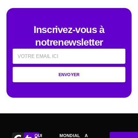
Inscrivez-vous à
notrenewsletter
Email
ENVOYER
QUI
MONDIAL
A