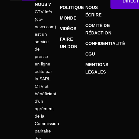
DIRECT
NOUS ?
POLITIQUE
NOUS
CTV Info
ÉCRIRE
MONDE
(ctv-
COMITÉ DE
news.com)
VIDÉOS
RÉDACTION
est un
FAIRE
service
CONFIDENTIALITÉ
UN DON
de
CGU
presse
en ligne
MENTIONS
édité par
LÉGALES
la SARL
CTV et
bénéficiant
d’un
agrément
de la
Commission
paritaire
des