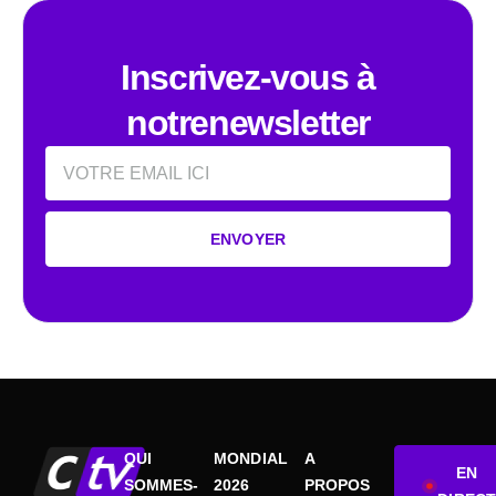
Inscrivez-vous à
notrenewsletter
Email
ENVOYER
QUI
MONDIAL
A
EN
SOMMES-
2026
PROPOS