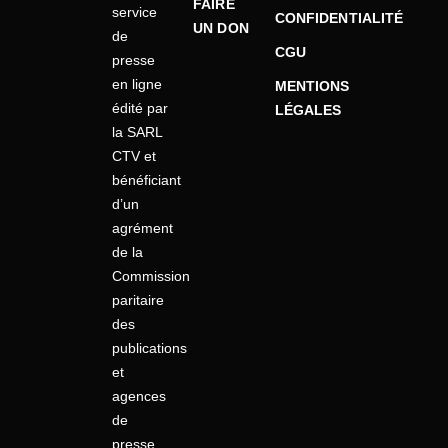
FAIRE
service
CONFIDENTIALITÉ
UN DON
de
CGU
presse
en ligne
MENTIONS
édité par
LÉGALES
la SARL
CTV et
bénéficiant
d’un
agrément
de la
Commission
paritaire
des
publications
et
agences
de
presse