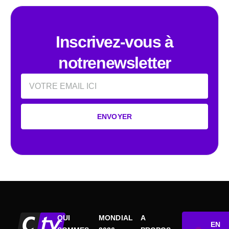
Inscrivez-vous à
notrenewsletter
Email
ENVOYER
QUI
MONDIAL
A
EN