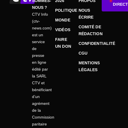
SOMMES-
2026
PROPOS
DIRECT
NOUS ?
POLITIQUE
NOUS
CTV Info
ÉCRIRE
MONDE
(ctv-
COMITÉ DE
news.com)
VIDÉOS
RÉDACTION
est un
FAIRE
service
CONFIDENTIALITÉ
UN DON
de
CGU
presse
en ligne
MENTIONS
édité par
LÉGALES
la SARL
CTV et
bénéficiant
d’un
agrément
de la
Commission
paritaire