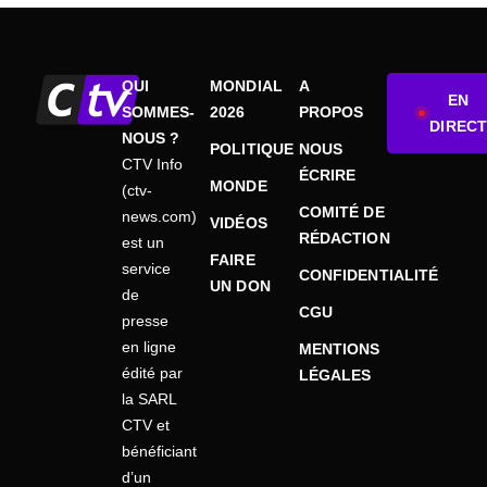
QUI
MONDIAL
A
EN
SOMMES-
2026
PROPOS
DIRECT
NOUS ?
POLITIQUE
NOUS
CTV Info
ÉCRIRE
MONDE
(ctv-
COMITÉ DE
news.com)
VIDÉOS
RÉDACTION
est un
FAIRE
service
CONFIDENTIALITÉ
UN DON
de
CGU
presse
en ligne
MENTIONS
édité par
LÉGALES
la SARL
CTV et
bénéficiant
d’un