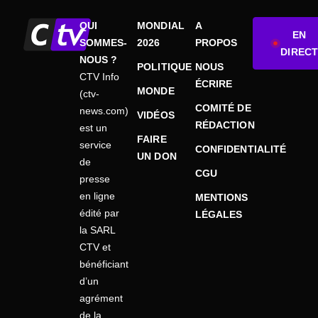
QUI
MONDIAL
A
EN
SOMMES-
2026
PROPOS
DIRECT
NOUS ?
POLITIQUE
NOUS
CTV Info
ÉCRIRE
MONDE
(ctv-
COMITÉ DE
news.com)
VIDÉOS
RÉDACTION
est un
FAIRE
service
CONFIDENTIALITÉ
UN DON
de
CGU
presse
en ligne
MENTIONS
édité par
LÉGALES
la SARL
CTV et
bénéficiant
d’un
agrément
de la