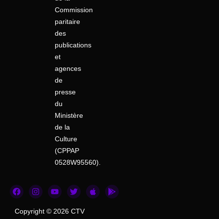
Commission
paritaire
des
publications
et
agences
de
presse
du
Ministère
de la
Culture
(CPPAP
0528W95560).
F
I
Y
T
A
G
a
n
o
w
p
o
c
s
u
i
p
o
e
t
t
t
l
g
Copyright © 2026 CTV