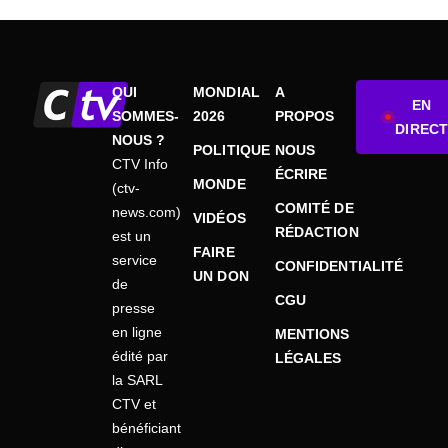
QUI
MONDIAL
A
EN
SOMMES-
2026
PROPOS
DIRECT
NOUS ?
POLITIQUE
NOUS
CTV Info
ÉCRIRE
MONDE
(ctv-
COMITÉ DE
news.com)
VIDÉOS
RÉDACTION
est un
FAIRE
service
CONFIDENTIALITÉ
UN DON
de
CGU
presse
en ligne
MENTIONS
édité par
LÉGALES
la SARL
CTV et
bénéficiant