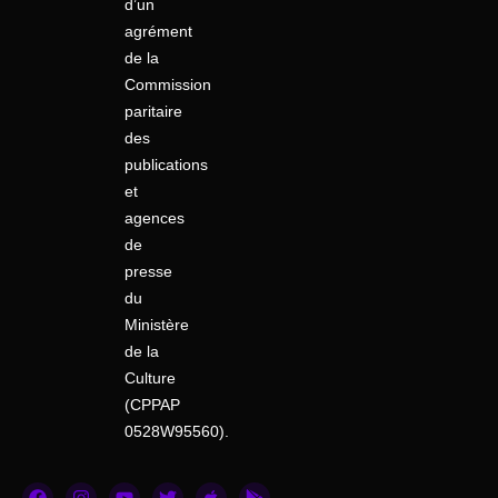
d’un
agrément
de la
Commission
paritaire
des
publications
et
agences
de
presse
du
Ministère
de la
Culture
(CPPAP
0528W95560).
F
I
Y
T
A
G