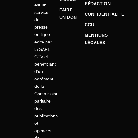
RÉDACTION
est un
FAIRE
service
CONFIDENTIALITÉ
UN DON
de
CGU
presse
en ligne
MENTIONS
édité par
LÉGALES
la SARL
CTV et
bénéficiant
d’un
agrément
de la
Commission
paritaire
des
publications
et
agences