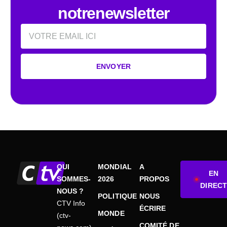
notrenewsletter
Email
ENVOYER
QUI
MONDIAL
A
EN
SOMMES-
2026
PROPOS
DIRECT
NOUS ?
POLITIQUE
NOUS
CTV Info
ÉCRIRE
MONDE
(ctv-
COMITÉ DE