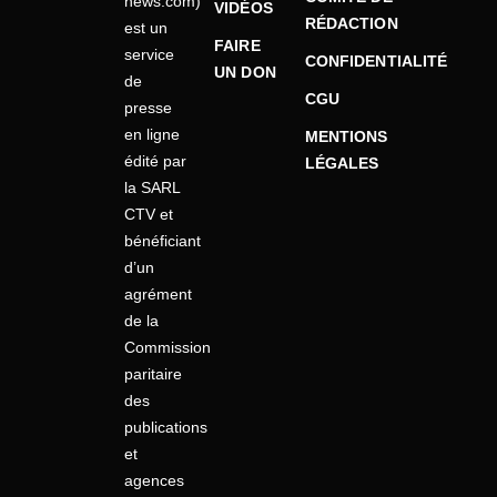
news.com)
VIDÉOS
RÉDACTION
est un
FAIRE
service
CONFIDENTIALITÉ
UN DON
de
CGU
presse
en ligne
MENTIONS
édité par
LÉGALES
la SARL
CTV et
bénéficiant
d’un
agrément
de la
Commission
paritaire
des
publications
et
agences